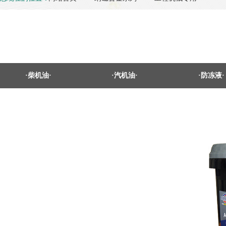
·柴机油·
·汽机油·
·防冻液·