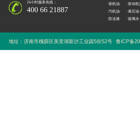
24小时服务热线：
·柴机油·
·发动机
400 66 21887
·汽机油·
·液压油
·防冻液·
·玻璃水
地址：济南市槐荫区美里湖新沙工业园5街52号
鲁ICP备20