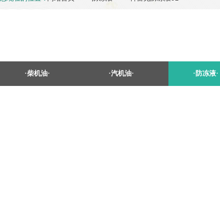
·柴机油·
·汽机油·
·防冻液·