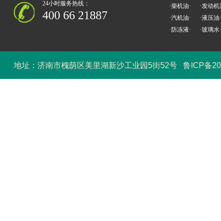
24小时服务热线：
·柴机油·
·发动机
400 66 21887
·汽机油·
·液压油
·防冻液·
·玻璃水
地址：济南市槐荫区美里湖新沙工业园5街52号
鲁ICP备20