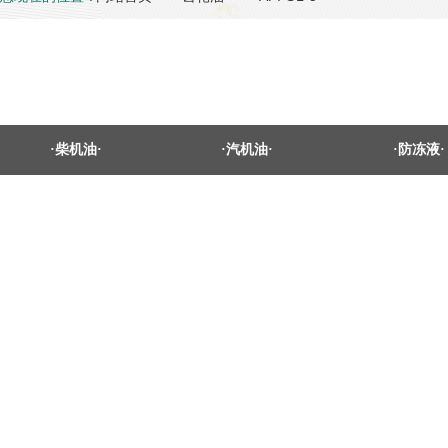
·柴机油·
·汽机油·
·防冻液·