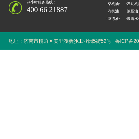
24小时服务热线：
·柴机油·
·发动机
400 66 21887
·汽机油·
·液压油
·防冻液·
·玻璃水
地址：济南市槐荫区美里湖新沙工业园5街52号
鲁ICP备20