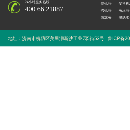
24小时服务热线：
·柴机油·
·发动机
400 66 21887
·汽机油·
·液压油
·防冻液·
·玻璃水
地址：济南市槐荫区美里湖新沙工业园5街52号
鲁ICP备20