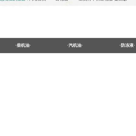
·柴机油·
·汽机油·
·防冻液·